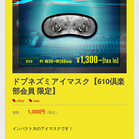
ドブネズミアイマスク【610倶楽
部会員 限定】
other
new
1,300円
価格
（税込）
インパクト大のアイマスクです！