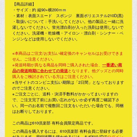
【商品詳細】
・サイズ：約 縦90×横200ｍｍ
・素材：表面スエード スポンジ 裏面ポリエステル210D(黒)
・取扱いについて：手洗いしてください。他の製品と一緒に洗
濯しないでください。蛍光漂白剤が入った洗剤は使用しないで
ください。洗濯機・乾燥機・アイロン・漂白剤・シンナー・ベ
ンジンなどは使用しないでください。
※本商品はご注文/お支払い確定後のキャンセルはお受けできま
せん。ご注意ください。
※発送時期が異なる商品を同時ご購入された場合、
一番遅い商
品の発送時期に合わせての発送
となります。他グッズとの同時
購入をご検討されている方はご注意ください。
※当サイトのコンビニ支払い期限は「2日間」となっております
のでご注意ください。
※ご注文ごとに、送料・決済手数料がかかってまいりますの
で、ご注文完了前にお買い忘れがないか必ず再度ご確認下さ
い。同一のお名前で複数回ご注文をいただいた場合でも、同梱
はお断りしております。
この商品は610倶楽部 有料会員限定商品です。
この商品を購入するには、610倶楽部 有料会員に登録する必要
があります。登録状態を確かめるには、まず610 IDで
ログイン