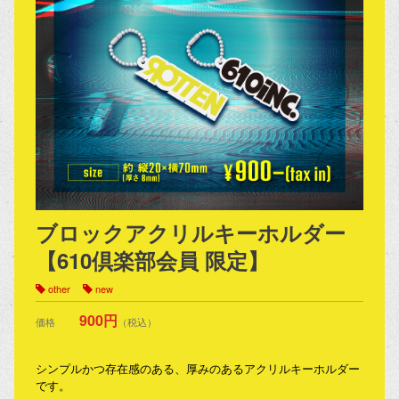
ブロックアクリルキーホルダー
【610倶楽部会員 限定】
other
new
900円
価格
（税込）
シンプルかつ存在感のある、厚みのあるアクリルキーホルダー
です。