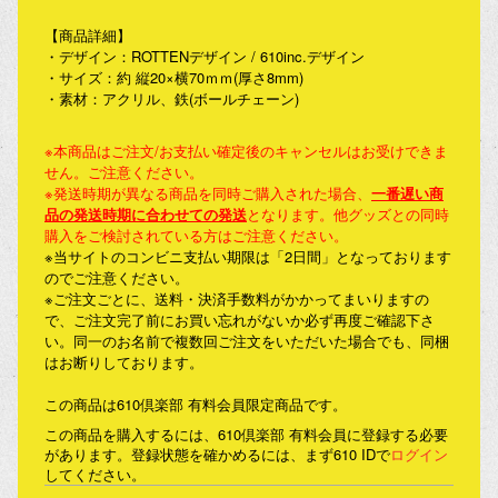
【商品詳細】
・デザイン：ROTTENデザイン / 610inc.デザイン
・サイズ：約 縦20×横70ｍｍ(厚さ8mm)
・素材：アクリル、鉄(ボールチェーン)
※本商品はご注文/お支払い確定後のキャンセルはお受けできま
せん。ご注意ください。
※発送時期が異なる商品を同時ご購入された場合、
一番遅い商
品の発送時期に合わせての発送
となります。他グッズとの同時
購入をご検討されている方はご注意ください。
※当サイトのコンビニ支払い期限は「2日間」となっております
のでご注意ください。
※ご注文ごとに、送料・決済手数料がかかってまいりますの
で、ご注文完了前にお買い忘れがないか必ず再度ご確認下さ
い。同一のお名前で複数回ご注文をいただいた場合でも、同梱
はお断りしております。
この商品は610倶楽部 有料会員限定商品です。
この商品を購入するには、610倶楽部 有料会員に登録する必要
があります。登録状態を確かめるには、まず610 IDで
ログイン
してください。