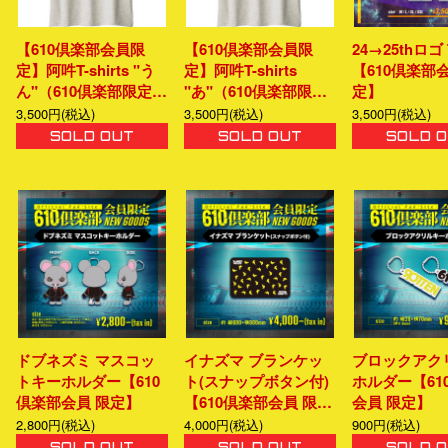
【610倶楽部会員限
【610倶楽部会員限
24→25thロゴ
定】阿吽T-shirts "う
定】阿吽T-shirts
【610倶楽部
ん"（610倶楽部限定…
"あ"（610倶楽部限…
定】
3,500円(税込)
3,500円(税込)
3,500円(税込)
SOLD OUT
SOLD OUT
SOLD 
ドブネズミ マスコッ
イナズマ ブランケッ
ブロックアク
トキーホルダー【610
ト(スナップボタン付)
ホルダー【61
倶楽部会員 限定】
【610倶楽部会員 限…
会員 限定】
2,800円(税込)
4,000円(税込)
900円(税込)
SOLD OUT
SOLD OUT
SOLD 