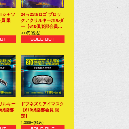
 Tシャツ
24→25thロゴ ブロッ
会員 限
クアクリルキーホルダ
ー【610倶楽部会員…
900円(税込)
OUT
SOLD OUT
リルキー
ドブネズミアイマスク
0倶楽部
【610倶楽部会員 限
定】
1,300円(税込)
OUT
SOLD OUT