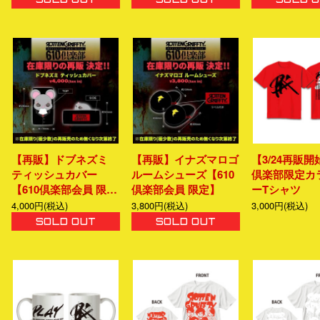
【再販】ドブネズミ
【再販】イナズマロゴ
【3/24再販開
ティッシュカバー
ルームシューズ【610
倶楽部限定カ
【610倶楽部会員 限…
倶楽部会員 限定】
ーTシャツ
4,000円(税込)
3,800円(税込)
3,000円(税込)
SOLD OUT
SOLD OUT