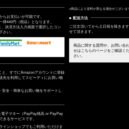
※商品により送料が異なる場合がございま
からお支払いが可能です。
配送方法
一律440円（税込）となります。
ご注文頂いてから土日祝を除きます
に、決済方法入力画面で選択したコン
せて頂きます。
下さい。
商品に関する質問や、お問い合
せはこちらのページをご確認く
さい。
だくと、すでにAmazonアカウントに登録
送先を利用してスピーディにお買い物
安心・安全・簡単なお買い物をサポートし
子マネー（PayPay残高 or PayPay
できるサービスです。
ラインショップでもご利用いただけま