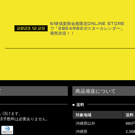
610倶楽部会員限定ONLINE STORE
で「2024年B2ポスターカレンダー」
2023.12.29
発売決定！！
て
商品発送について
送料
い頂けます。
対象地域
送料
済手数料は必要ありません。
沖縄県以外
88
沖縄県
2,0