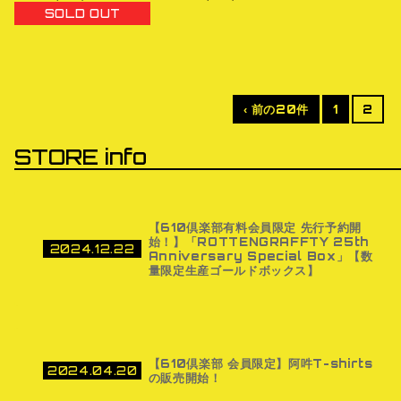
SOLD OUT
‹ 前の20件
1
2
STORE info
【610倶楽部有料会員限定 先⾏予約開
始！】「ROTTENGRAFFTY 25th
2024.12.22
Anniversary Special Box」【数
量限定生産ゴールドボックス】
【610倶楽部 会員限定】阿吽T-shirts
2024.04.20
の販売開始！