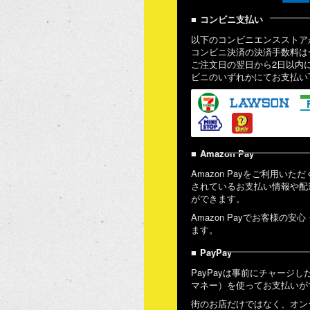
コンビニ支払い
以下のコンビニエンスストア
コンビニ決済の決済手数料は
ご注文日の翌日から2日以内
ビニのいずれかにてお支払い
Amazon Pay
Amazon Payをご利用いた
されているお支払い情報や配
ができます。
Amazon Payでお客様の
ます。
PayPay
PayPayは事前にチャージした電
マネー）を使ってお支払いが
街のお店だけではなく、オン