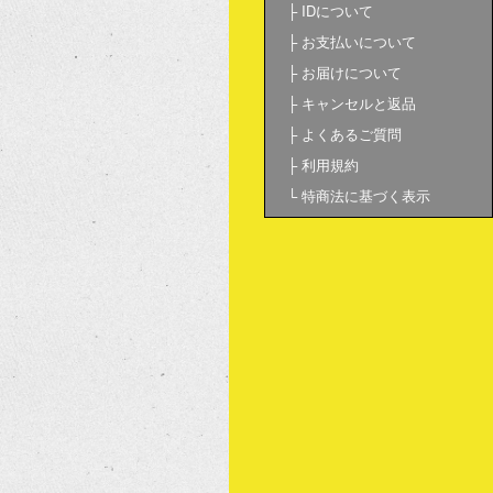
├
IDについて
├
お支払いについて
├
お届けについて
├
キャンセルと返品
├
よくあるご質問
├
利用規約
└
特商法に基づく表示